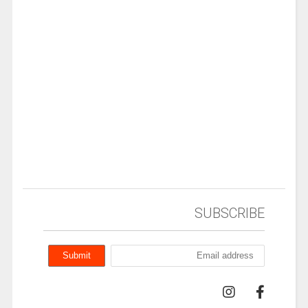
شارژ سایت شرط بندی بت ناب
بازیهای سایت شرط بندی بت ناب betnub
اعتبار سایت شرط بندی بت ناب betnub
SUBSCRIBE