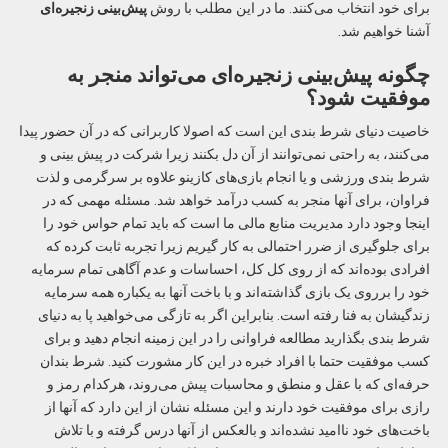
برای خود انتخاب می‌کنند. ما در این مطلب با روش
پیش‌بینی زنجیره‌ای
آشنا خواهیم شد.
چگونه پیش‌بینی زنجیره‌ای می‌تواند منجر به
موفقیت شود؟
خاصیت دنیای شرط بندی این است که اصولا کاربرانی که در آن حضور پیدا
می‌کنند، به راحتی نمی‌توانند از آن دل بکنند زیرا شرکت در پیش بینی و
شرط بندی ورزشی و یا انجام بازی‌های کازینو علاوه بر سرگرمی و لذت
فراوان، برای آنها منجر به کسب درآمد خواهد شد. مسئله مهمی که در
اینجا وجود دارد مدیریت منابع مالی ما است که باید تمام حواس خود را
برای جلوگیری از ضرر احتمالی به کار گیریم زیرا تجربه ثابت کرده که
افرادی بوده‌اند که از روی کل کل، احساسات و عدم آگاهی تمام سرمایه
خود را برروی یک بازی گذاشته‌اند و با باخت آنها به یکباره همه سرمایه
زندگیشان به فنا رفته است. بنابراین اگر به تازگی می‌خواهید پا به دنیای
شرط بندی بگذارید مطالعه فراوانی را در این زمینه انجام دهید و برای
کسب موفقیت حتما با افراد خبره در این کار مشورت کنید. شرط بندان
حرفه‌ای که با عقل و منطق و محاسبات پیش می‌روند، هرکدام رمز و
رازی برای موفقیت خود دارند و این مسئله نشان از این دارد که آنها از
باخت‌های خود ناامید نشده‌اند و بالعکس از آنها درس گرفته و با تلاش